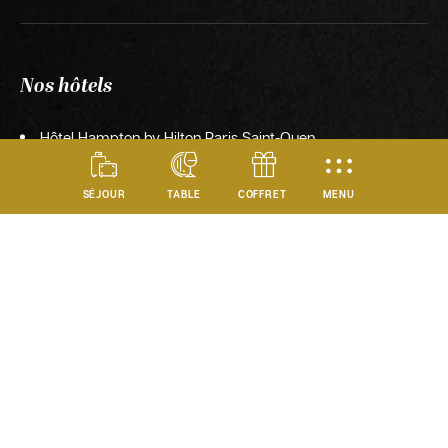
Nos hôtels
Hôtel Hampton by Hilton Paris Saint-Ouen
Hôtel Novotel Suites Paris CDG Airport Villepinte
MENU
SÉJOUR
TABLE
COFFRET
Hôtel Mercure Paris 17 Batignolles
Grand Hôtel La Cloche Dijon – MGallery Collection
Hôtel Mercure Dijon Centre Clemenceau
Hôtel Ibis Styles Dijon Central
Hôtel Ibis Dijon Centre Clemenceau
Hôtel Ibis Dijon Gare
Hôtel Holiday Inn Express Dijon
Hôtel Ibis Beaune La Ferme Aux Vins