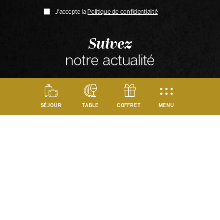
J'accepte la
Politique de confidentialité
Suivez
notre actualité
MENU
SÉJOUR
TABLE
COFFRET
Nos hôtels
Hôtel Hampton by Hilton Paris Saint-Ouen
Hôtel Novotel Suites Paris CDG Airport Villepinte
Hôtel Mercure Paris 17 Batignolles