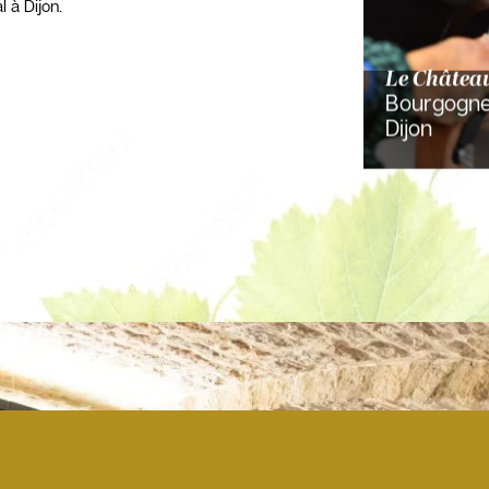
 à Dijon.
Le Châtea
Bourgogne
Dijon