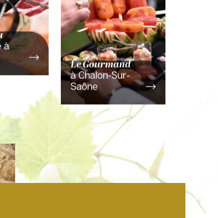
u
 à
Le Gourmand
à Chalon-Sur-
Saône